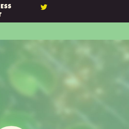
ESS
T
ICKELN
E SELBST
HEN.