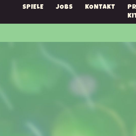
SPIELE
JOBS
KONTAKT
PR
KI
WIR ENTW
SPIELE, DI
UNS
ÜBERRASC