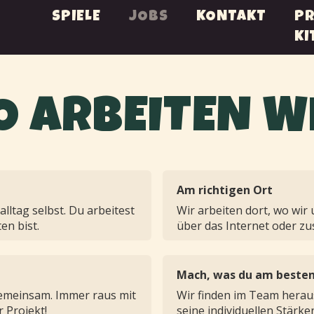
SPIELE
JOBS
KONTAKT
PR
KI
O ARBEITEN W
Am richtigen Ort
lltag selbst. Du arbeitest
Wir arbeiten dort, wo wir 
en bist.
über das Internet oder z
Mach, was du am besten
gemeinsam. Immer raus mit
Wir finden im Team heraus
 Projekt!
seine individuellen Stärke